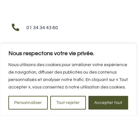

01 34 34 43 60
Nous respectons votre vie privée.

1 Bd du Moulin à Vent 95650 Puiseux-
Nous utilisons des cookies pour améliorer votre expérience
Pontoise
de navigation, diffuser des publicités ou des contenus
personnalisés et analyser notre trafic. En cliquant sur « Tout
accepter », vous consentez à notre utilisation des cookies.
Personnaliser
Tout rejeter
Accepter tout

accueil@sportsetpaysages.com
© Réalisé par
VOC